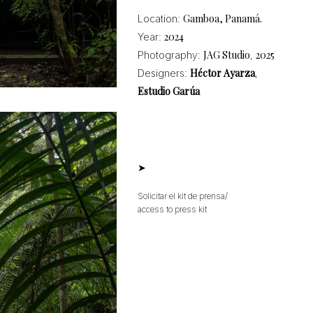
Gamboa, Panamá.
Location:
2024
Year:
JAG Studio
2025
Photography:
,
Héctor Ayarza
Designers:
,
Estudio Garúa
➤
Solicitar el kit de prensa/
access to press kit