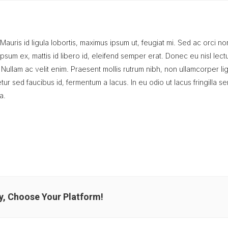
Mauris id ligula lobortis, maximus ipsum ut, feugiat mi. Sed ac orci n
ipsum ex, mattis id libero id, eleifend semper erat. Donec eu nisl lect
 Nullam ac velit enim. Praesent mollis rutrum nibh, non ullamcorper lig
tur sed faucibus id, fermentum a lacus. In eu odio ut lacus fringilla 
a.
y, Choose Your Platform!