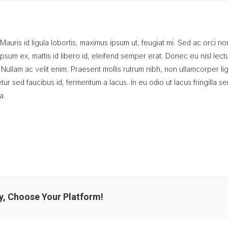
Mauris id ligula lobortis, maximus ipsum ut, feugiat mi. Sed ac orci n
ipsum ex, mattis id libero id, eleifend semper erat. Donec eu nisl lect
 Nullam ac velit enim. Praesent mollis rutrum nibh, non ullamcorper lig
tur sed faucibus id, fermentum a lacus. In eu odio ut lacus fringilla 
a.
y, Choose Your Platform!